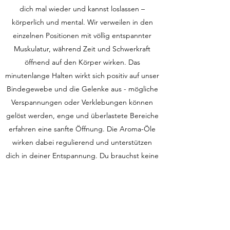
dich mal wieder und kannst loslassen –
körperlich und mental. Wir verweilen in den
einzelnen Positionen mit völlig entspannter
Muskulatur, während Zeit und Schwerkraft
öffnend auf den Körper wirken. Das
minutenlange Halten wirkt sich positiv auf unser
Bindegewebe und die Gelenke aus - mögliche
Verspannungen oder Verklebungen können
gelöst werden, enge und überlastete Bereiche
erfahren eine sanfte Öffnung. Die Aroma-Öle
wirken dabei regulierend und unterstützen
dich in deiner Entspannung. Du brauchst keine
Yoga Erfahrung. Komm’ einfach so wie du bist,
egal wie alt du bist und mit allem was dich im
Moment beschäftigt und klinke dich 90
Minuten aus dem Alltag aus. Ich freue mich auf
dich!