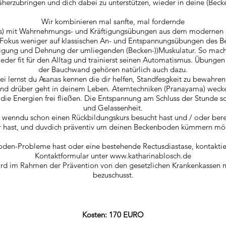
erzubringen und dich dabei zu unterstützen, wieder in deine (Beck
Wir kombinieren mal sanfte, mal fordernde
as) mit Wahrnehmungs- und Kräftigungsübungen aus dem moderne
 Fokus weniger auf klassischen An- und Entspannungsübungen des B
ftigung und Dehnung der umliegenden (Becken-)
)Muskulatur. So mac
er fit für den Alltag und trainierst seinen Automati
smus
. Übungen f
der Bauchwand gehören natürlich auch dazu.
 lernst du Asanas kennen die dir helfen, Standfes
gkeit zu bewahren
und drüber geht in deinem Leben. Atemtechniken (Pranayama) weck
 die Energien frei fließen. Die Entspannung am Schluss der Stunde s
und Gelassenheit.
, wenndu schon einen Rückbildungskurs besucht hast und / oder
bere
r hast, und
duv
dich präventiv um deinen Beckenboden kümmern möc
den-Probleme hast oder eine bestehende Rectusdiastase, kontakti
Kontaktformular unter
www.katharinablosch.de
ird im Rahmen der Präventi
on von den ges
etzlichen Krankenkassen m
bezuschusst.
Kosten: 170 EURO