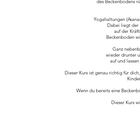
des Beckenbodens näh
Yogahaltungen (Asan
Dabei liegt der
auf der Krä
Beckenboden wied
Ganz nebenbei
wieder drunter 
auf und lassen
Dieser Kurs ist genau richtig f
ür dich
Kinde
Wenn du bereits eine Beckenbo
Dieser Kurs w