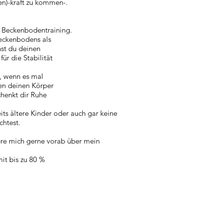
en)-kraft zu kommen-.
n
Beckenbodentraining.
eckenbodens als
hst du deinen
ür die Stabilität
, wenn es mal
en deinen Körper
chenkt dir Ruhe
its ältere Kinder oder auch gar keine
htest.
ere mich gerne vorab über mein
it bis zu 80 %